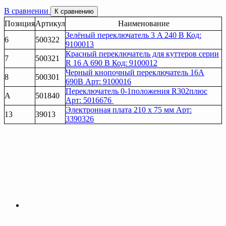
В сравнении
К сравнению
Позиция
Артикул
Наименование
Зелёный переключатель 3 A 240 В Код:
6
500322
9100013
Красный переключатель для куттеров серии
7
500321
R 16 A 690 В Код: 9100012
Черный кнопочный переключатель 16А
8
500301
690В Арт: 9100016
Переключатель 0-1положения R302плюс
A
501840
Арт: 5016676
Электронная плата 210 x 75 мм Арт:
13
39013
3390326