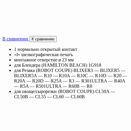
В сравнении
К сравнению
1 нормально открытый контакт
«I» шелкографическая печать
монтажное отверстие ø 23 мм
для Блендера (HAMILTON BEACH) 1G918
для Резака (ROBOT COUPE) BLIXER3 — BLIXER5 —
BLIXER5A — R10 — R10A — R10C — R10D — R20 —
R20A — R20D — R25A — R3 — R301ULTRA — R40A
— R5A — R501ULTRA — R60B — R8
для овоще/сырорезки (ROBOT COUPE) CL50A —
CL50B — CL55 — CL60 — CL60B