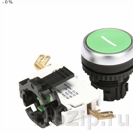
-
0
%