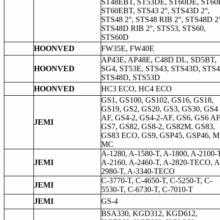
ST48EBT, ST53DE, ST60DE, ST60
ST60EBT, STS43 2°, STS43D 2°,
STS48 2°, STS48 RIB 2°, STS48D 2°
STS48D RIB 2°, STS53, STS60,
STS60D
HOONVED
FW35E, FW40E
AP43E, AP48E, C48D DL, SD5BT,
HOONVED
SG4, ST53E, STS43, STS43D, STS4
STS48D, STS53D
HOONVED
HC3 ECO, HC4 ECO
GS1, GS100, GS102, GS16, GS18,
GS19, GS2, GS20, GS3, GS30, GS4
AF, GS4-2, GS4-2-AF, GS6, GS6 AF
JEMI
GS7, GS82, GS8-2, GS82M, GS83,
GS83 ECO, GS9, GSP45, GSP46, M
MC
A-1280, A-1580-T, A-1800, A-2100-T
JEMI
A-2160, A-2460-T, A-2820-TECO, A
2980-T, A-3340-TECO
C-3770-T, C-4650-T, C-5250-T, C-
JEMI
5530-T, C-6730-T, C-7010-T
JEMI
GS-4
BSA330, KGD312, KGD612,