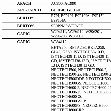
APACH
AC800, AC990
ARISTARCO
GL 1040, GL 1240
E7PI, E9P10I, E9P10IA, E9P15I,
BERTO’S
E9P15IA
BERTO’S
SE9P2MP-VTR-FE
W294111, W294112, W296201,
CAPIC
W296203, W384111
CAPIC
W384112
BETA250, BETA253, BETA258,
GL43, GS60, ISYTECH38-10 D,
ISYTECH38-11 D, ISYTECH38-11
GD, ISYTECH38-12 D, ISYTECH3
13 D, ISYTECH38-13 GD,
NEOTECH500, NEOTECH500-2,
NEOTECH500-2P, NEOTECH500-2
NEOTECH500DDP, NEOTECH500
NEOTECH500GS, NEOTECH600,
NEOTECH600-2, NEOTECH600-2P
NEOTECH600-2S, NEOTECH600G
NEOTECH600GS,
NEOTECH600GSLP,
NEOTECH600PS, NEOTECH700,
NEOTECH800CRP,