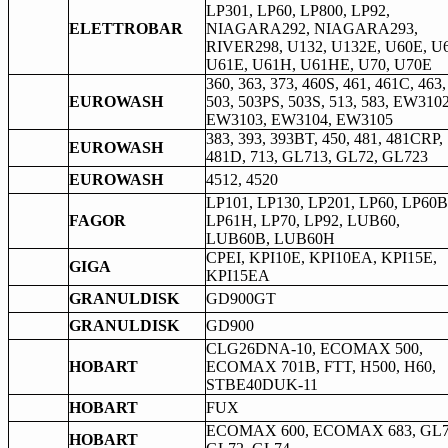
LP301, LP60, LP800, LP92,
ELETTROBAR
NIAGARA292, NIAGARA293,
RIVER298, U132, U132E, U60E, U6
U61E, U61H, U61HE, U70, U70E
360, 363, 373, 460S, 461, 461C, 463,
EUROWASH
503, 503PS, 503S, 513, 583, EW3102
EW3103, EW3104, EW3105
383, 393, 393BT, 450, 481, 481CRP,
EUROWASH
481D, 713, GL713, GL72, GL723
EUROWASH
4512, 4520
LP101, LP130, LP201, LP60, LP60B
FAGOR
LP61H, LP70, LP92, LUB60,
LUB60B, LUB60H
CPEI, KPI10E, KPI10EA, KPI15E,
GIGA
KPI15EA
GRANULDISK
GD900GT
GRANULDISK
GD900
CLG26DNA-10, ECOMAX 500,
HOBART
ECOMAX 701B, FTT, H500, H60,
STBE40DUK-11
HOBART
FUX
ECOMAX 600, ECOMAX 683, GL7
HOBART