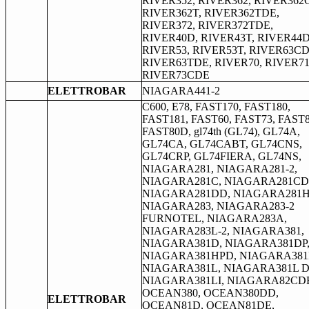
RIVER352, RIVER362, RIVER362C
RIVER362T, RIVER362TDE,
RIVER372, RIVER372TDE,
RIVER40D, RIVER43T, RIVER44D
RIVER53, RIVER53T, RIVER63CD
RIVER63TDE, RIVER70, RIVER71
RIVER73CDE
ELETTROBAR
NIAGARA441-2
C600, E78, FAST170, FAST180,
FAST181, FAST60, FAST73, FAST8
FAST80D, gl74th (GL74), GL74A,
GL74CA, GL74CABT, GL74CNS,
GL74CRP, GL74FIERA, GL74NS,
NIAGARA281, NIAGARA281-2,
NIAGARA281C, NIAGARA281CD
NIAGARA281DD, NIAGARA281H
NIAGARA283, NIAGARA283-2
FURNOTEL, NIAGARA283A,
NIAGARA283L-2, NIAGARA381,
NIAGARA381D, NIAGARA381DP
NIAGARA381HPD, NIAGARA381I
NIAGARA381L, NIAGARA381L D
NIAGARA381LI, NIAGARA82CD
OCEAN380, OCEAN380DD,
ELETTROBAR
OCEAN81D, OCEAN81DE,