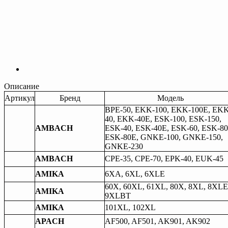
Описание
Артикул
Бренд
Модель
BPE-50, EKK-100, EKK-100E, EKK
40, EKK-40E, ESK-100, ESK-150,
AMBACH
ESK-40, ESK-40E, ESK-60, ESK-80
ESK-80E, GNKE-100, GNKE-150,
GNKE-230
AMBACH
CPE-35, CPE-70, EPK-40, EUK-45
AMIKA
6XA, 6XL, 6XLE
60X, 60XL, 61XL, 80X, 8XL, 8XLE
AMIKA
9XLBT
AMIKA
101XL, 102XL
APACH
AF500, AF501, AK901, AK902