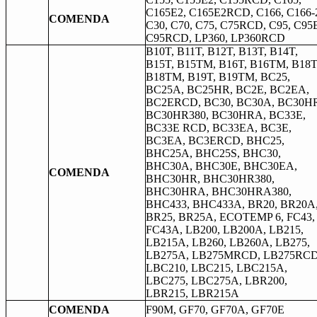
C165E2, C165E2RCD, C166, C166-
COMENDA
C30, C70, C75, C75RCD, C95, C95
C95RCD, LP360, LP360RCD
B10T, B11T, B12T, B13T, B14T,
B15T, B15TM, B16T, B16TM, B18T
B18TM, B19T, B19TM, BC25,
BC25A, BC25HR, BC2E, BC2EA,
BC2ERCD, BC30, BC30A, BC30H
BC30HR380, BC30HRA, BC33E,
BC33E RCD, BC33EA, BC3E,
BC3EA, BC3ERCD, BHC25,
BHC25A, BHC25S, BHC30,
BHC30A, BHC30E, BHC30EA,
COMENDA
BHC30HR, BHC30HR380,
BHC30HRA, BHC30HRA380,
BHC433, BHC433A, BR20, BR20A
BR25, BR25A, ECOTEMP 6, FC43,
FC43A, LB200, LB200A, LB215,
LB215A, LB260, LB260A, LB275,
LB275A, LB275MRCD, LB275RCD
LBC210, LBC215, LBC215A,
LBC275, LBC275A, LBR200,
LBR215, LBR215A
COMENDA
F90M, GF70, GF70A, GF70E