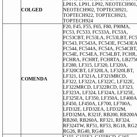
LP81S, LP91, LP92, NEOTECH901
COLGED
NEOTECH902, TOPTECH921,
TOPTECH922, TOPTECH923,
TOPTECH924
F20, F45, F55, F65, F80, F90MA,
FC53, FC533, FC533A, FC53A,
FC53CBT, FC53LA, FC53LBT, FC5
FC543, FC543A, FC543E, FC543EA
FC544, FC544A, FC54A, FC54CBT
FC54E, FC54EA, FC54LBT, FCHR,
FCHRA, FCHRT, FCHRTA, LB275
LF280, LF315, LF320, LF320A,
LF320CBT, LF320LA, LF320LBT,
LF321, LF321A, LF321MRCD,
COMENDA
LF322, LF322A, LF322C, LF322E,
LF322MRCD, LF322RCD, LF323,
LF323A, LF324, LF324A, LF325E,
LF325EA, LF350, LF350A, LF400A
LF450, LF450A, LF700, LF700A,
LFD32E, LFD32EA, LFD32M,
LFD32MA, R321F, RB200, RB200A
RB260, RB260A, RF321, RF324,
RF324TW, RF51, RF53, RG18, RG2
RG26, RG40, RG48
C155, C155E2, C155RCD, C165,