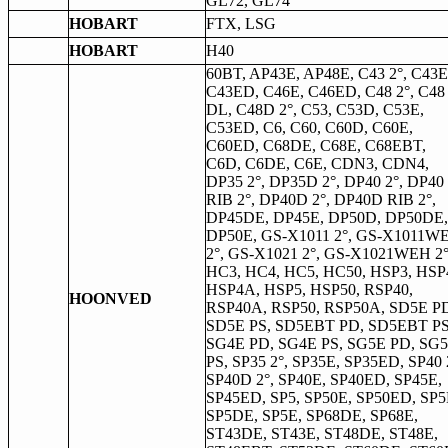
GL72, GL74
HOBART
FTX, LSG
HOBART
H40
60BT, AP43E, AP48E, C43 2°, C43E
C43ED, C46E, C46ED, C48 2°, C48
DL, C48D 2°, C53, C53D, C53E,
C53ED, C6, C60, C60D, C60E,
C60ED, C68DE, C68E, C68EBT,
C6D, C6DE, C6E, CDN3, CDN4,
DP35 2°, DP35D 2°, DP40 2°, DP40
RIB 2°, DP40D 2°, DP40D RIB 2°,
DP45DE, DP45E, DP50D, DP50DE,
DP50E, GS-X1011 2°, GS-X1011W
2°, GS-X1021 2°, GS-X1021WEH 2°
HC3, HC4, HC5, HC50, HSP3, HSP
HSP4A, HSP5, HSP50, RSP40,
HOONVED
RSP40A, RSP50, RSP50A, SD5E P
SD5E PS, SD5EBT PD, SD5EBT PS
SG4E PD, SG4E PS, SG5E PD, SG
PS, SP35 2°, SP35E, SP35ED, SP40 
SP40D 2°, SP40E, SP40ED, SP45E,
SP45ED, SP5, SP50E, SP50ED, SP5
SP5DE, SP5E, SP68DE, SP68E,
ST43DE, ST43E, ST48DE, ST48E,