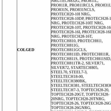
NRGTECH832G, PRO811L,
PRO811R, PRO811RCLS, PRO831L
PRO831N, PRO831NCLS,
PROTECH20-10I NRG,
PROTECH28-10DP, PROTECH28-1
NRG, PROTECH28-10IT NRG,
PROTECH28-10T, PROTECH28-16
PROTECH28-16I, PROTECH28-16I
NRG, PROTECH28-16T,
PROTECH810, PROTECH811,
PROTECH811G,
COLGED
PROTECH811GCLS,
PROTECH811ID, PROTECH811R,
PROTECH811S, PROTECH811SID
PROTECH811TR-2, SILVER71,
SILVER72, STARTECH805,
STEEL70, STEEL7-3,
STEELTECH18-00,
STEELTECH380BK,
STEELTECH381, STEELTECH383
STEELTECH7-3, TOPTECH28-20,
TOPTECH28-20GT, TOPTECH28-
20NRG, TOPTECH28-20TNRG,
TOPTECH28-26, TOPTECH28-26G
TOPTECH28-26GNRG,