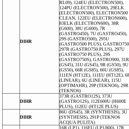
RL09), 124EU (ELECTRON500),
124PU (ELECTRON500), 29ELK
(ELECTRON500), ELECTRON500
CLEAN, 122EU (ELECTRON600),
83ELK (ELECTRON600), 38R
(G600), 38U (G600), 7R
(GASTRO450), 7U (GASTRO450),
29S (GASTRO500), 295U
DIHR
(GASTRO500 PLUS), GASTRO750
297R (GASTRO750 PLUS), 297U
(GASTRO750 PLUS), 29S
(GASTRO750S), GASTRO900, 31R
(GS45), 31U (GS45), 9R (GS50), 9U
(GS50), 66R (GS85), 66U (GS85),
111EN (HT12E), 111EU (HT12E), 6
(LINEAR), 6U (LINEAR), 115U
(OPTIMAHR), 29P (TEKNO6), 29R
(TEKNO6)
373R (GASTRO12S), 373U
DIHR
(GASTRO12S), 112E600U (H600E
PLUS), 112EU (HT12E PLUS)
86U (DS45), 3R (SYNTHESIS), 3U
DIHR
(SYNTHESIS), 291P (TEKNO6
ACQUA PULITA)
16R (LP1), 116EU (LP1/800), 17R