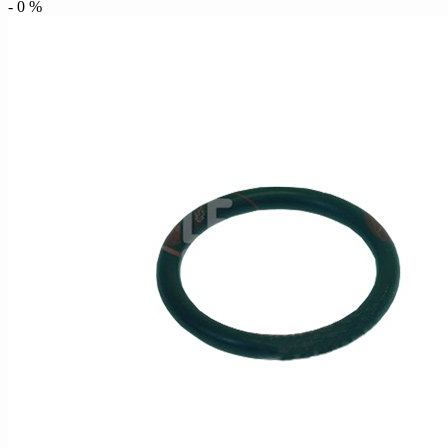
-
0
%