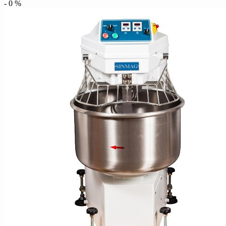
-
0
%