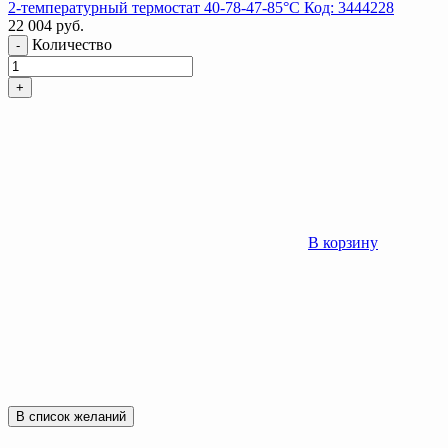
2-температурный термостат 40-78-47-85°C Код: 3444228
22 004
руб.
Количество
-
+
В корзину
В список желаний