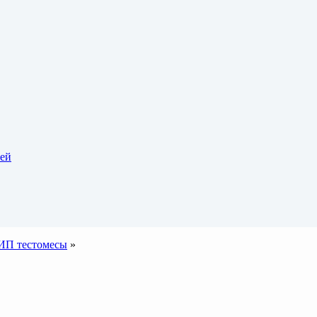
тей
ИП тестомесы
»