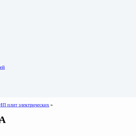
тей
ИП плит электрических
»
GA