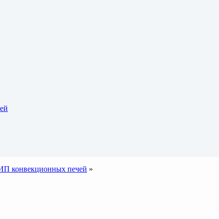
тей
ИП конвекционных печей
»