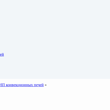
тей
ИП конвекционных печей
»