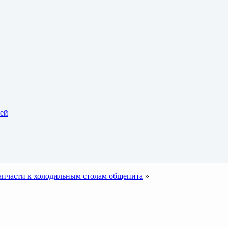
тей
апчасти к холодильным столам общепита
»