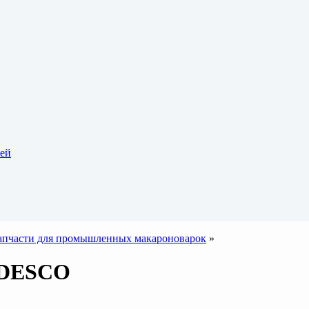
тей
апчасти для промышленных макароноварок
»
к DESCO