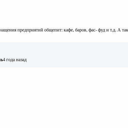
ения предприятий общепит: кафе, баров, фас- фуд и т.д. А так
ль
4 года назад